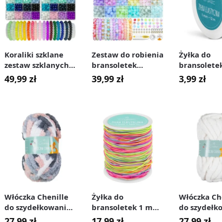
Koraliki szklane
Zestaw do robienia
Żyłka do
zestaw szklanych
bransoletek
bransolete
koralików do
biżuterii szklane
12 m przez
49,99
zł
39,99
zł
3,99
zł
biżuterii
koraliki 706 el.
bransoletek 8 mm
1200 szt.
Włóczka Chenille
Żyłka do
Włóczka Ch
do szydełkowania,
bransoletek 1 mm
do szydełk
wyplatania 20 mm
120 m kolorowa
wyplatani
27,99
zł
17,99
zł
27,99
zł