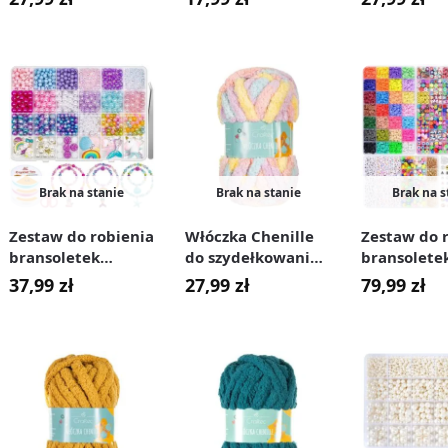
marmurkowa #18
biała #4
Brak na stanie
Brak na stanie
Brak na s
Zestaw do robienia
Włóczka Chenille
Zestaw do 
bransoletek
do szydełkowania,
bransolete
charmsy koraliki
wyplatania 20 mm
biżuterii X
37,99
zł
27,99
zł
79,99
zł
perłowe 773 el.
pastelowa #14
el.