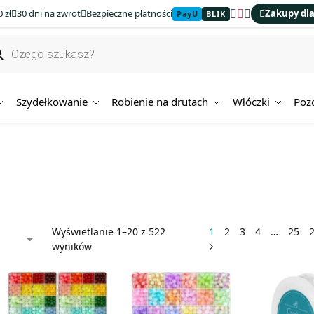
 zł
30 dni na zwrot
Bezpieczne płatności
Zakupy dla
PayU
BLIK
Szydełkowanie
Robienie na drutach
Włóczki
Poz
Wyświetlanie 1–20 z 522
1
2
3
4
…
25
wyników