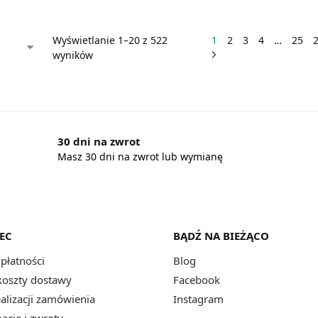
Wyświetlanie 1–20 z 522
1
2
3
4
…
25
wyników
30 dni na zwrot
Masz 30 dni na zwrot lub wymianę
EC
BĄDŹ NA BIEŻĄCO
płatności
Blog
 koszty dostawy
Facebook
ealizacji zamówienia
Instagram
acje i zwroty