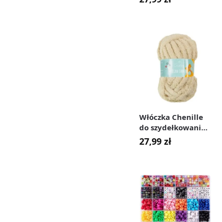
szara #9
Włóczka Chenille
do szydełkowania,
wyplatania 20 mm
27,99
zł
cappuccino #25