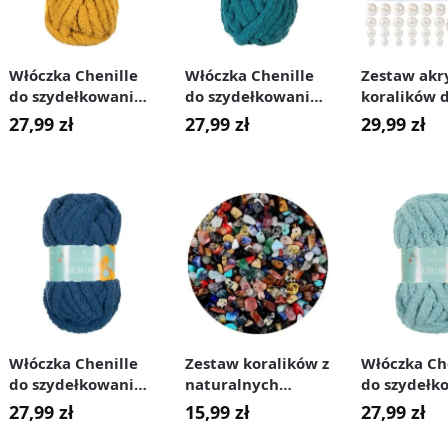
Włóczka Chenille
Włóczka Chenille
Zestaw akr
do szydełkowania,
do szydełkowania,
koralików 
wyplatania 20 mm
wyplatania 20 mm
robienia bi
27,99
zł
27,99
zł
29,99
zł
żółta #7
morska #11
bransoletek
1890 szt.
Włóczka Chenille
Zestaw koralików z
Włóczka Ch
do szydełkowania,
naturalnych
do szydełk
wyplatania 20 mm
kamieni do
wyplatani
27,99
zł
15,99
zł
27,99
zł
granatowa #21
robienia biżuterii
turkusowa
5-8 mm 200 szt.