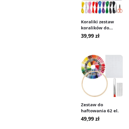
Koraliki zestaw
koralików do
robienia biżuterii
39,99
zł
bransoletek
naszyjników 912 el.
Zestaw do
haftowania 62 el.
49,99
zł