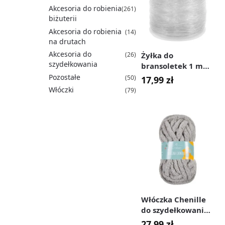
Akcesoria do robienia
(261)
biżuterii
Akcesoria do robienia
(14)
na drutach
Akcesoria do
Żyłka do
(26)
szydełkowania
bransoletek 1 mm
120 m
Pozostałe
(50)
17,99
zł
przezroczysta
Włóczki
(79)
Włóczka Chenille
do szydełkowania,
wyplatania 20 mm
27,99
zł