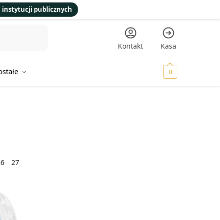
 instytucji publicznych
Kontakt
Kasa
ostałe
0,00
zł
0
26
27