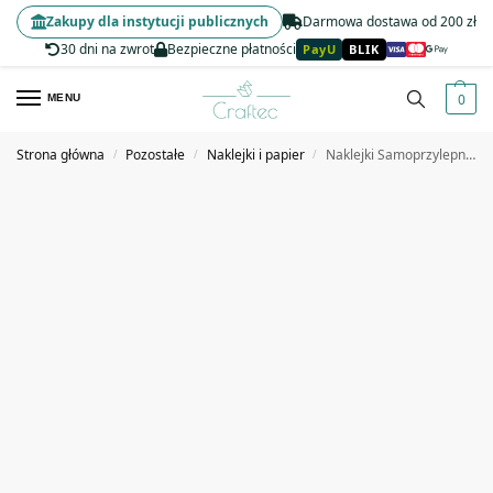
Zakupy dla instytucji publicznych
Darmowa dostawa od 200 zł
30 dni na zwrot
Bezpieczne płatności
PayU
BLIK
0
MENU
Strona główna
Pozostałe
Naklejki i papier
Naklejki Samoprzylepne Uśmiechnięte Buźki na Rolce 500 szt.
/
/
/