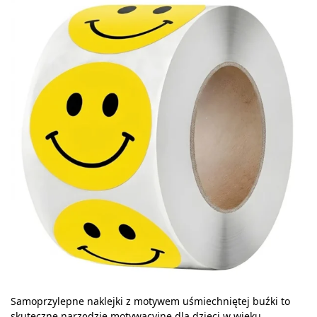
Samoprzylepne naklejki z motywem uśmiechniętej buźki to
skuteczne narzędzie motywacyjne dla dzieci w wieku