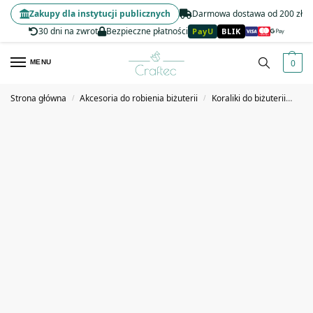
Zakupy dla instytucji publicznych
Darmowa dostawa od 200 zł
30 dni na zwrot
Bezpieczne płatności
PayU
BLIK
0
MENU
Strona główna
Akcesoria do robienia biżuterii
Koraliki do biżuterii
Kor
/
/