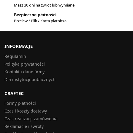
Masz 30 dni na zwrot lub wymianę
Bezpieczne płatności
Przelew / Blik / Karta płatnicza
INFORMACJE
Regulamin
Polityka prywatności
Kontakt i dane firmy
Dla instytucji publicznych
CRAFTEC
Formy płatności
Czas i koszty dostawy
Czas realizacji zamówienia
Reklamacje i zwroty