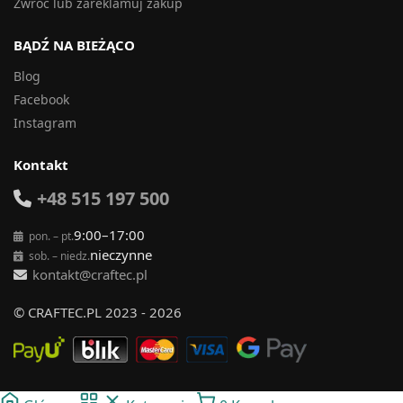
Zwróć lub zareklamuj zakup
BĄDŹ NA BIEŻĄCO
Blog
Facebook
Instagram
Kontakt
+48 515 197 500
9:00–17:00
pon. – pt.
nieczynne
sob. – niedz.
kontakt@craftec.pl
© CRAFTEC.PL 2023 - 2026