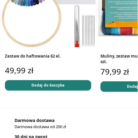
Zestaw do haftowania 62 el.
Muliny, zestaw mu
szt.
49,99
zł
79,99
zł
Dodaj do koszyka
Dodaj
Darmowa dostawa
Darmowa dostawa od 200 zł
30 dni na zwrot