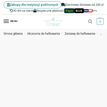
Zakupy dla instytucji publicznych
Darmowa dostawa od 200 zł
30 dni na zwrot
Bezpieczne płatności
PayU
BLIK
0
MENU
Strona główna
Akcesoria do haftowania
Zestawy do haftowania
Zesta
/
/
/