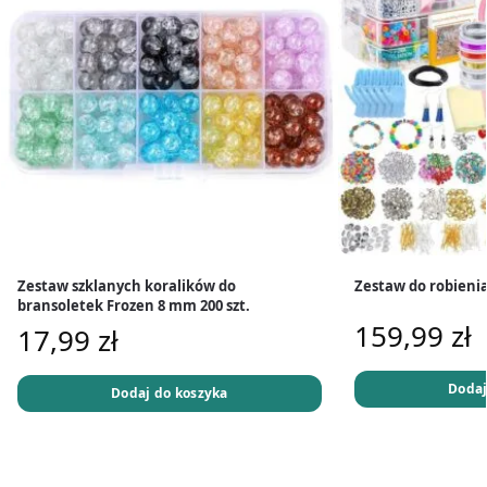
Zestaw szklanych koralików do
Zestaw do robienia 
bransoletek Frozen 8 mm 200 szt.
159,99
zł
17,99
zł
Dodaj
Dodaj do koszyka