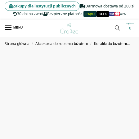
Zakupy dla instytucji publicznych
Darmowa dostawa od 200 zł
30 dni na zwrot
Bezpieczne płatności
PayU
BLIK
0
MENU
Strona główna
Akcesoria do robienia biżuterii
Koraliki do biżuterii
Kor
/
/