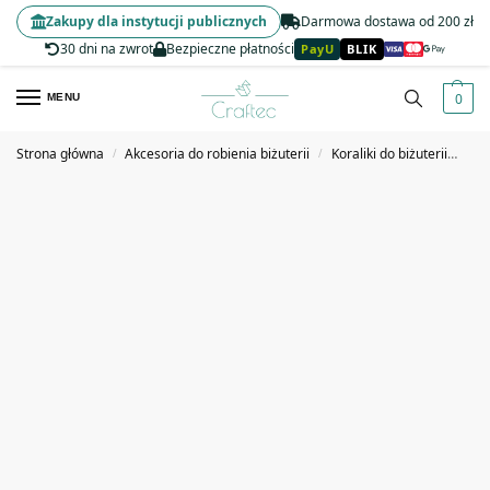
Zakupy dla instytucji publicznych
Darmowa dostawa od 200 zł
30 dni na zwrot
Bezpieczne płatności
PayU
BLIK
0
MENU
Strona główna
Akcesoria do robienia biżuterii
Koraliki do biżuterii
Kor
/
/