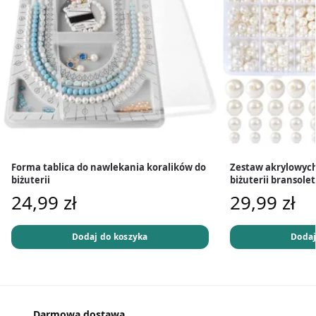
Forma tablica do nawlekania koralików do
Zestaw akrylowych
biżuterii
biżuterii bransolet
24,99
zł
29,99
zł
Dodaj do koszyka
Dodaj
Darmowa dostawa