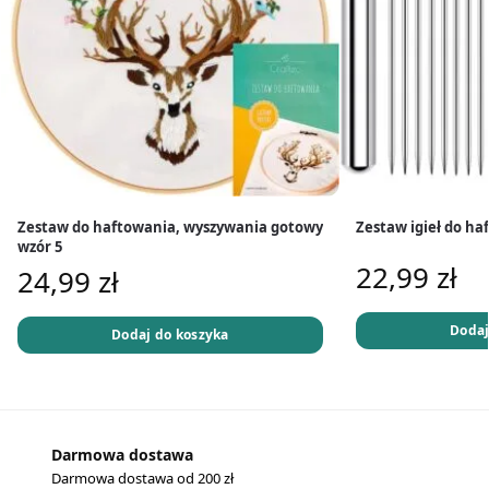
Zestaw do haftowania, wyszywania gotowy
Zestaw igieł do haf
wzór 5
22,99
zł
24,99
zł
Dodaj
Dodaj do koszyka
Darmowa dostawa
Darmowa dostawa od 200 zł