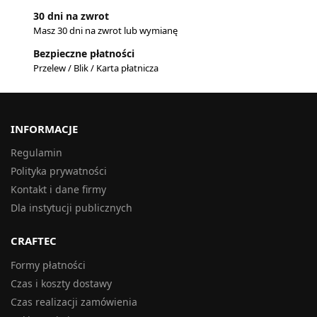
30 dni na zwrot
Masz 30 dni na zwrot lub wymianę
Bezpieczne płatności
Przelew / Blik / Karta płatnicza
INFORMACJE
Regulamin
Polityka prywatności
Kontakt i dane firmy
Dla instytucji publicznych
CRAFTEC
Formy płatności
Czas i koszty dostawy
Czas realizacji zamówienia