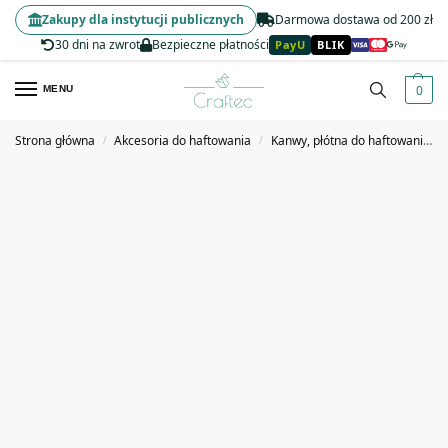
Zakupy dla instytucji publicznych
Darmowa dostawa od 200 zł
30 dni na zwrot
Bezpieczne płatności
PayU
BLIK
0
MENU
Strona główna
Akcesoria do haftowania
Kanwy, płótna do haftowania
/
/