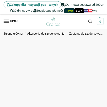
Zakupy dla instytucji publicznych
Darmowa dostawa od 200 zł
30 dni na zwrot
Bezpieczne płatności
PayU
BLIK
0
MENU
Strona główna
Akcesoria do szydełkowania
Zestawy do szydełkowania
/
/