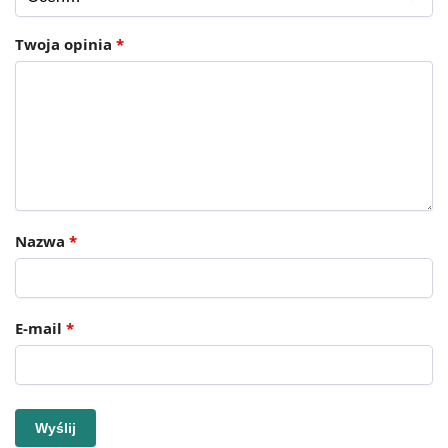
Twoja opinia
*
Nazwa
*
E-mail
*