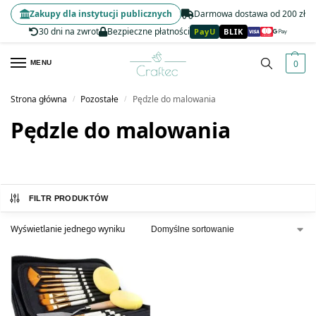
Zakupy dla instytucji publicznych
Darmowa dostawa od 200 zł
30 dni na zwrot
Bezpieczne płatności
PayU
BLIK
0
MENU
Strona główna
Pozostałe
Pędzle do malowania
/
/
Pędzle do malowania
FILTR PRODUKTÓW
Wyświetlanie jednego wyniku