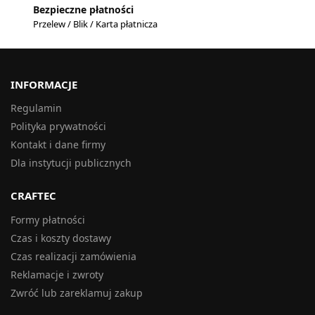
Bezpieczne płatności
Przelew / Blik / Karta płatnicza
INFORMACJE
Regulamin
Polityka prywatności
Kontakt i dane firmy
Dla instytucji publicznych
CRAFTEC
Formy płatności
Czas i koszty dostawy
Czas realizacji zamówienia
Reklamacje i zwroty
Zwróć lub zareklamuj zakup