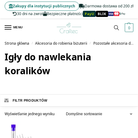
Zakupy dla instytucji publicznych
Darmowa dostawa od 200 zł
30 dni na zwrot
Bezpieczne płatności
PayU
BLIK
0
MENU
Strona główna
Akcesoria do robienia biżuterii
Pozostałe akcesoria do biżuterii
/
/
Igły do nawlekania
koralików
FILTR PRODUKTÓW
Wyświetlanie jednego wyniku