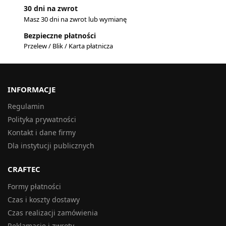
30 dni na zwrot
Masz 30 dni na zwrot lub wymianę
Bezpieczne płatności
Przelew / Blik / Karta płatnicza
INFORMACJE
Regulamin
Polityka prywatności
Kontakt i dane firmy
Dla instytucji publicznych
CRAFTEC
Formy płatności
Czas i koszty dostawy
Czas realizacji zamówienia
Reklamacje i zwroty