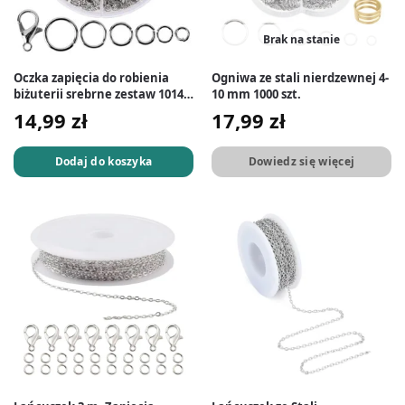
Brak na stanie
Oczka zapięcia do robienia
Ogniwa ze stali nierdzewnej 4-
biżuterii srebrne zestaw 1014
10 mm 1000 szt.
szt.
14,99
zł
17,99
zł
Dodaj do koszyka
Dowiedz się więcej