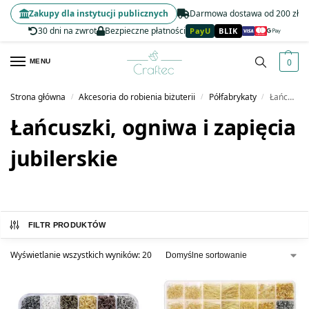
Zakupy dla instytucji publicznych
Darmowa dostawa od 200 zł
30 dni na zwrot
Bezpieczne płatności
PayU
BLIK
0
MENU
Strona główna
Akcesoria do robienia biżuterii
Półfabrykaty
Łańcuszki, ogniwa i zapięcia jubilerskie
/
/
/
Łańcuszki, ogniwa i zapięcia
jubilerskie
FILTR PRODUKTÓW
Wyświetlanie wszystkich wyników: 20