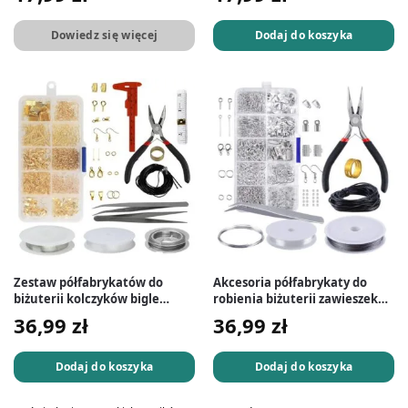
złote
Dowiedz się więcej
Dodaj do koszyka
Zestaw półfabrykatów do
Akcesoria półfabrykaty do
biżuterii kolczyków bigle
robienia biżuterii zawieszek
ogniwka 880 el. złote
880 el. srebrne
36,99
zł
36,99
zł
Dodaj do koszyka
Dodaj do koszyka