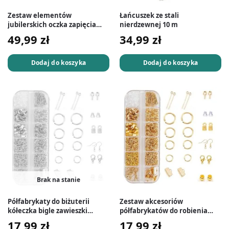
Zestaw elementów
Łańcuszek ze stali
jubilerskich oczka zapięcia
nierdzewnej 10 m
przedłużki końcówki 830 szt.
49,99
zł
34,99
zł
Dodaj do koszyka
Dodaj do koszyka
Brak na stanie
Półfabrykaty do biżuterii
Zestaw akcesoriów
kółeczka bigle zawieszki
półfabrykatów do robienia
ogniwka 800 el. srebrne
biżuterii kolczyków 800 el.
17,99
zł
17,99
zł