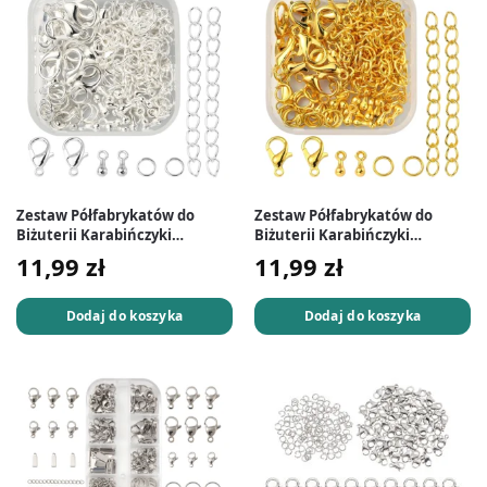
Zestaw Półfabrykatów do
Zestaw Półfabrykatów do
Biżuterii Karabińczyki
Biżuterii Karabińczyki
Łańcuszki Końcówki Ogniwa
Łańcuszki Końcówki Ogniwa
11,99
zł
11,99
zł
80 szt. Srebrne
80 szt. Złote
Dodaj do koszyka
Dodaj do koszyka