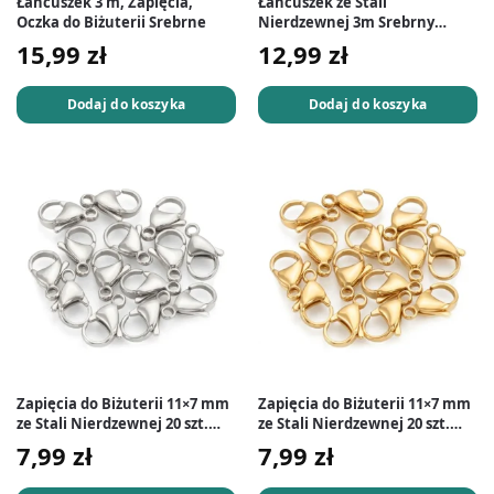
Łańcuszek 3 m, Zapięcia,
Łańcuszek ze Stali
Oczka do Biżuterii Srebrne
Nierdzewnej 3m Srebrny
3x2x0,5 mm
15,99
zł
12,99
zł
Dodaj do koszyka
Dodaj do koszyka
Zapięcia do Biżuterii 11×7 mm
Zapięcia do Biżuterii 11×7 mm
ze Stali Nierdzewnej 20 szt.
ze Stali Nierdzewnej 20 szt.
Srebrne
Złote
7,99
zł
7,99
zł