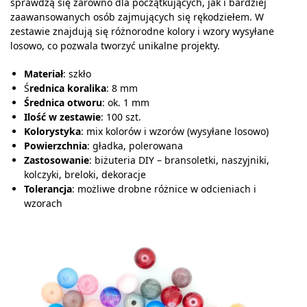
sprawdzą się zarówno dla początkujących, jak i bardziej
zaawansowanych osób zajmujących się rękodziełem. W
zestawie znajdują się różnorodne kolory i wzory wysyłane
losowo, co pozwala tworzyć unikalne projekty.
Materiał
: szkło
Ś
rednica koralika
: 8 mm
Średnica otworu
: ok. 1 mm
Ilość w zestawie
: 100 szt.
Kolorystyka
: mix kolorów i wzorów (wysyłane losowo)
Powierzchnia
: gładka, polerowana
Zastosowanie
: biżuteria DIY – bransoletki, naszyjniki,
kolczyki, breloki, dekoracje
Tolerancja
: możliwe drobne różnice w odcieniach i
wzorach