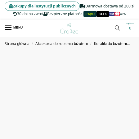
Zakupy dla instytucji publicznych
Darmowa dostawa od 200 zł
30 dni na zwrot
Bezpieczne płatności
PayU
BLIK
0
MENU
Strona główna
Akcesoria do robienia biżuterii
Koraliki do biżuterii
Kor
/
/