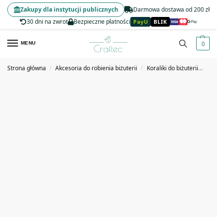
Zakupy dla instytucji publicznych
Darmowa dostawa od 200 zł
30 dni na zwrot
Bezpieczne płatności
PayU
BLIK
0
MENU
Strona główna
Akcesoria do robienia biżuterii
Koraliki do biżuterii
Kor
/
/