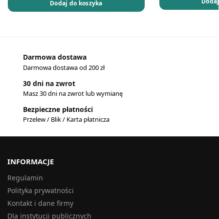
Dodaj
Dodaj do koszyka
Darmowa dostawa
Darmowa dostawa od 200 zł
30 dni na zwrot
Masz 30 dni na zwrot lub wymianę
Bezpieczne płatności
Przelew / Blik / Karta płatnicza
INFORMACJE
Regulamin
Polityka prywatności
Kontakt i dane firmy
Dla instytucji publicznych