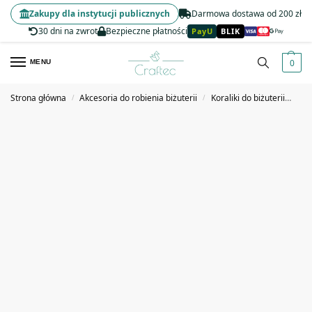
Zakupy dla instytucji publicznych
Darmowa dostawa od 200 zł
30 dni na zwrot
Bezpieczne płatności
PayU
BLIK
0
MENU
Strona główna
Akcesoria do robienia biżuterii
Koraliki do biżuterii
Kor
/
/