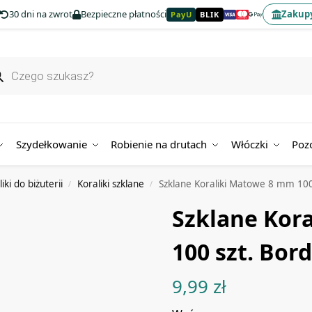
30 dni na zwrot
Bezpieczne płatności
Zakupy
PayU
BLIK
Szydełkowanie
Robienie na drutach
Włóczki
Poz
iki do biżuterii
Koraliki szklane
Szklane Koraliki Matowe 8 mm 10
/
/
Szklane Kor
100 szt. Bor
9,99
zł