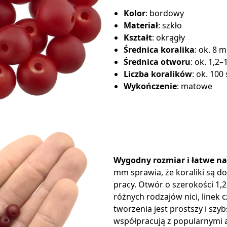
Kolor
: bordowy
Materiał
: szkło
Kształt
: okrągły
Średnica koralika
: ok. 8 
Średnica otworu
: ok. 1,2
Liczba koralików
: ok. 100 
Wykończenie
: matowe
Wygodny rozmiar i łatwe n
mm sprawia, że koraliki są d
pracy. Otwór o szerokości 1,
różnych rodzajów nici, linek 
tworzenia jest prostszy i szyb
współpracują z popularnymi a