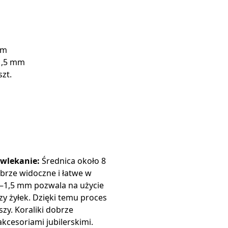
mm
–1,5 mm
szt.
awlekanie:
Średnica około 8
obrze widoczne i łatwe w
2–1,5 mm pozwala na użycie
czy żyłek. Dzięki temu proces
szy. Koraliki dobrze
kcesoriami jubilerskimi.