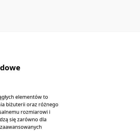
ordowe
rągłych elementów to
a biżuterii oraz różnego
rsalnemu rozmiarowi i
zą się zarówno dla
ej zaawansowanych