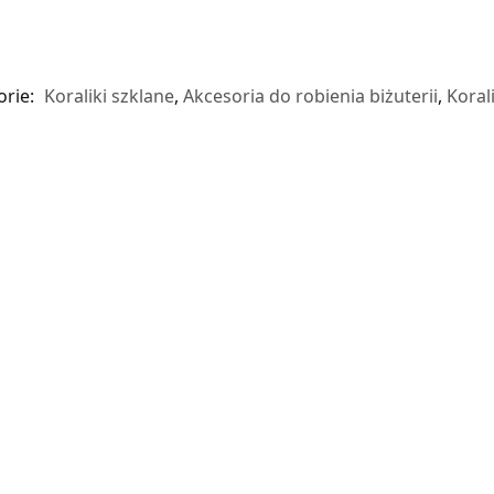
orie:
Koraliki szklane
,
Akcesoria do robienia biżuterii
,
Korali