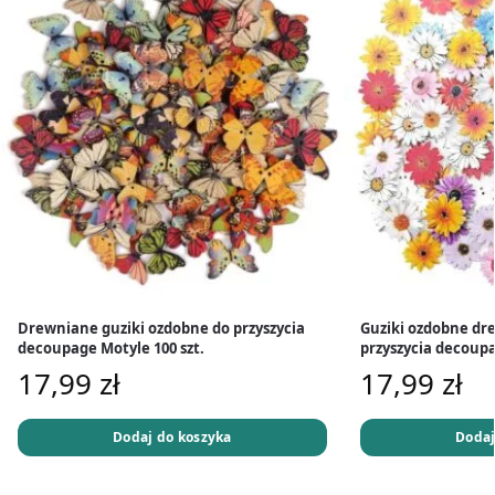
Drewniane guziki ozdobne do przyszycia
Guziki ozdobne dr
decoupage Motyle 100 szt.
przyszycia decoupa
17,99
zł
17,99
zł
Dodaj do koszyka
Dodaj