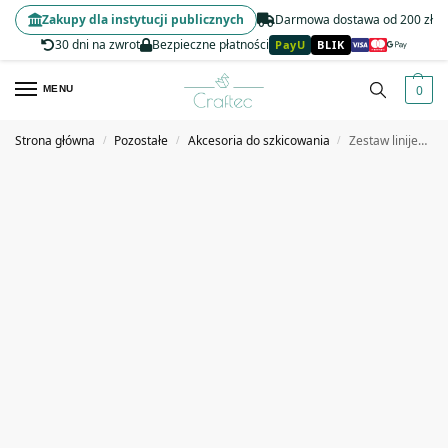
Zakupy dla instytucji publicznych
Darmowa dostawa od 200 zł
30 dni na zwrot
Bezpieczne płatności
PayU
BLIK
0
MENU
Strona główna
Pozostałe
Akcesoria do szkicowania
Zestaw linijek kreślarskich z rolką rollerem 2 szt. 15/30 cm
/
/
/