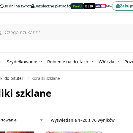
30 dni na zwrot
Bezpieczne płatności
Zakupy
PayU
BLIK
Szydełkowanie
Robienie na drutach
Włóczki
Poz
ki do biżuterii
Koraliki szklane
/
iki szklane
Wyświetlanie 1–20 z 76 wyników