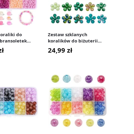
oraliki do
Zestaw szklanych
 bransoletek
koralików do biżuterii
 mm 7380 szt.
Crackle 8 mm 200 szt.
zł
24,99
zł