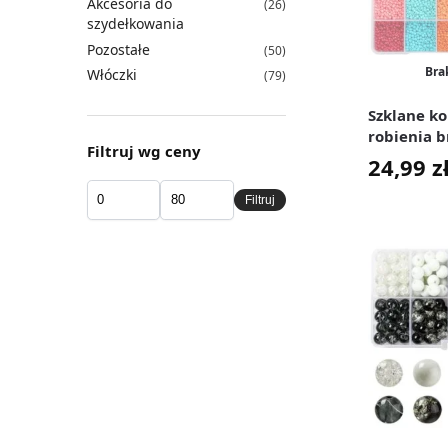
Akcesoria do
(26)
szydełkowania
Pozostałe
(50)
Bra
Włóczki
(79)
Szklane ko
robienia b
Filtruj wg ceny
Seeds 3 mm
24,99
z
Filtruj