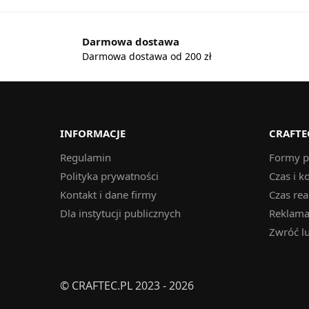
Darmowa dostawa
Darmowa dostawa od 200 zł
INFORMACJE
CRAFTE
Regulamin
Formy p
Polityka prywatności
Czas i k
Kontakt i dane firmy
Czas rea
Dla instytucji publicznych
Reklamac
Zwróć l
© CRAFTEC.PL 2023 - 2026