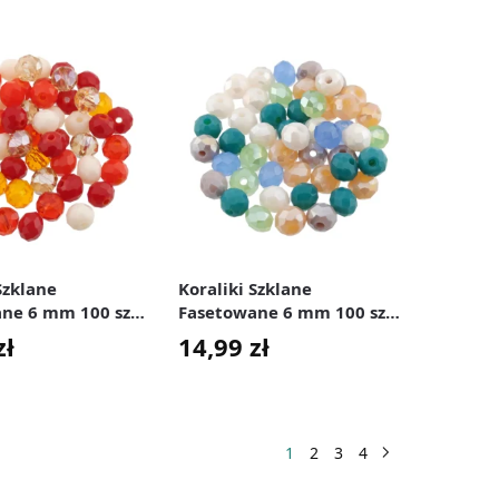
Szklane
Koraliki Szklane
ne 6 mm 100 szt.
Fasetowane 6 mm 100 szt.
rów Ognia
Morski Mix
zł
14,99
zł
1
2
3
4