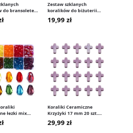
zklanych
Zestaw szklanych
w do bransoletek
koralików do biżuterii
 mm 200 szt.
Crackle 8 mm 250 szt.
zł
19,99
zł
kolorowe
oraliki
Koraliki Ceramiczne
ne łezki mix
Krzyżyki 17 mm 20 szt.
00 szt.
Fioletowe
zł
29,99
zł