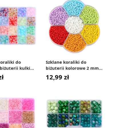
oraliki do
Szklane koraliki do
biżuterii kulki
biżuterii kolorowe 2 mm
m 480 szt.
zestaw 5250 szt.
zł
12,99
zł