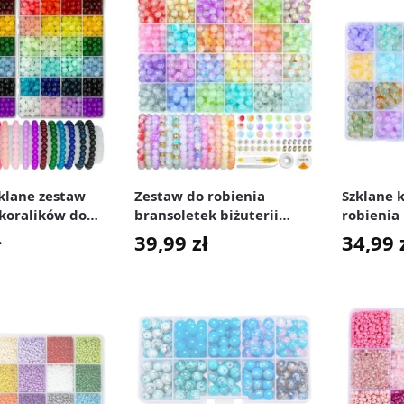
zklane zestaw
Zestaw do robienia
Szklane k
koralików do
bransoletek biżuterii
robienia 
bransoletek 8
szklane koraliki 706 el.
Jelly 8 m
ł
39,99
zł
34,99
zt.