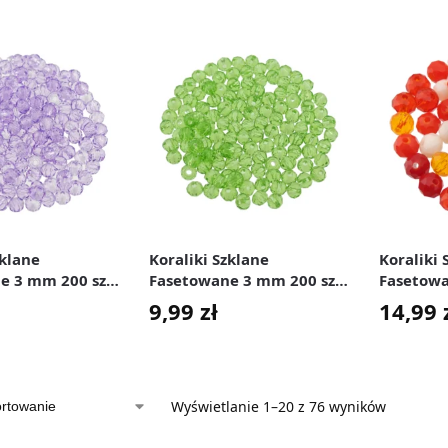
zklane
Koraliki Szklane
Koraliki 
e 3 mm 200 szt.
Fasetowane 3 mm 200 szt.
Fasetowa
Zielone
Mix Kolo
9,99
zł
14,99
Wyświetlanie 1–20 z 76 wyników