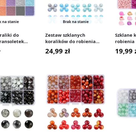
k na stanie
Brak na stanie
raliki do
Zestaw szklanych
Szklane k
ransoletek
koralików do robienia
robienia
 7200 szt.
biżuterii 8 mm 200 szt.
różowe 3
ł
24,99
zł
19,99