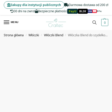
Zakupy dla instytucji publicznych
Darmowa dostawa od 200 zł
30 dni na zwrot
Bezpieczne płatności
PayU
BLIK
0
MENU
Strona główna
Włóczki
Włóczki Blend
Włóczka Blend do szydełkowania 2 mm pastelowy róż #37
/
/
/