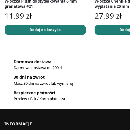
Włóczka Plush do szydełkowania 6 mm
Włóczka Chenille 
granatowa #21
wyplatania 20 mm 
11,99
zł
27,99
zł
Dodaj do koszyka
Dodaj
Darmowa dostawa
Darmowa dostawa od 200 zł
30 dni na zwrot
Masz 30 dni na zwrot lub wymianę
Bezpieczne płatności
Przelew / Blik / Karta płatnicza
INFORMACJE