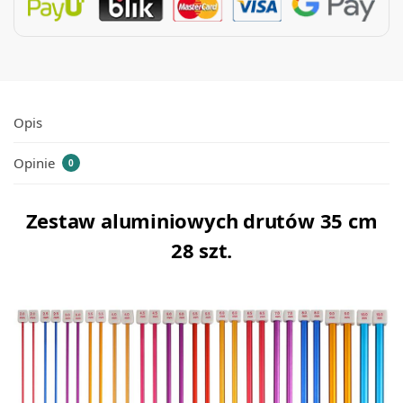
Opis
Opinie
0
Zestaw aluminiowych drutów 35 cm
28 szt.