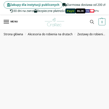
Zakupy dla instytucji publicznych
Darmowa dostawa od 200 zł
30 dni na zwrot
Bezpieczne płatności
PayU
BLIK
0
MENU
Strona główna
Akcesoria do robienia na drutach
Zestawy do robienia na drutach
/
/