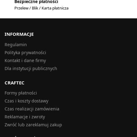
Bezpieczne płatności
Przelew / Blik / Karta płatnicza
INFORMACJE
Regulamin
Polityka prywatności
Kontakt i dane firmy
Dla instytucji publicznych
CRAFTEC
Formy płatności
Czas i koszty dostawy
Czas realizacji zamówienia
Reklamacje i zwroty
Zwróć lub zareklamuj zakup