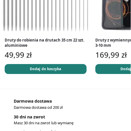
Druty do robienia na drutach 35 cm 22 szt.
Druty z wymienny
aluminiowe
3-10 mm
49,99
zł
169,99
zł
Dodaj do koszyka
Dodaj
Darmowa dostawa
Darmowa dostawa od 200 zł
30 dni na zwrot
Masz 30 dni na zwrot lub wymianę