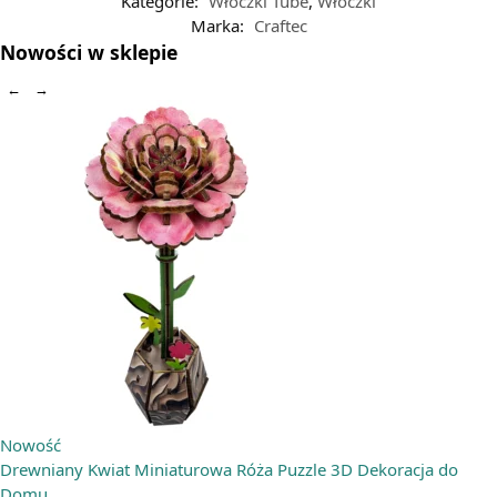
Kategorie:
Włóczki Tube
,
Włóczki
Marka:
Craftec
Nowości w sklepie
←
→
Nowość
Drewniany Kwiat Miniaturowa Róża Puzzle 3D Dekoracja do
Domu