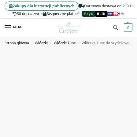
Zakupy dla instytucji publicznych
Darmowa dostawa od 200 zł
30 dni na zwrot
Bezpieczne płatności
PayU
BLIK
0
MENU
Strona główna
Włóczki
Włóczki Tube
Włóczka Tube do szydełkowania, wyplatania 20 mm szara #1
/
/
/