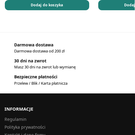
Dodaj do koszyka
Dodaj
Darmowa dostawa
Darmowa dostawa od 200 zł
30 dni na zwrot
Masz 30 dni na zwrot lub wymianę
Bezpieczne płatności
Przelew / Blik / Karta płatnicza
INFORMACJE
Regulamin
Polityka prywatności
Kontakt i dane firmy