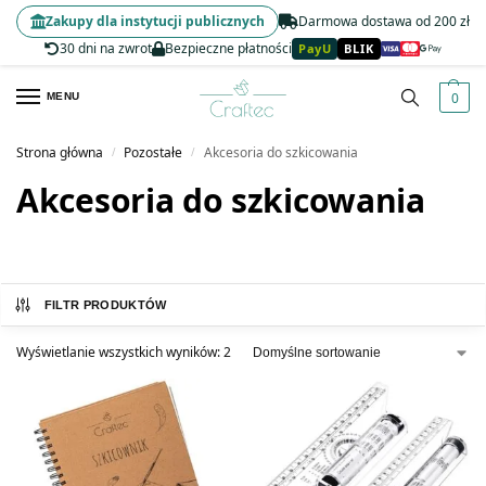
Zakupy dla instytucji publicznych
Darmowa dostawa od 200 zł
30 dni na zwrot
Bezpieczne płatności
PayU
BLIK
0
MENU
Strona główna
Pozostałe
Akcesoria do szkicowania
/
/
Akcesoria do szkicowania
FILTR PRODUKTÓW
Wyświetlanie wszystkich wyników: 2