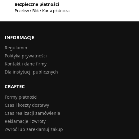
Bezpieczne płatności
Przelew / Blik / Karta płatnicza
INFORMACJE
Regulamin
Polityka prywatności
Kontakt i dane firmy
Dla instytucji publicznych
CRAFTEC
Formy płatności
Czas i koszty dostawy
Czas realizacji zamówienia
Reklamacje i zwroty
Zwróć lub zareklamuj zakup