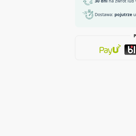
30 dni
na zwrot lub
Dostawa:
pojutrze
u
P