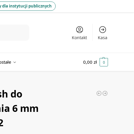
 dla instytucji publicznych
Kontakt
Kasa
ostałe
0,00
zł
0
sh do
nia 6 mm
2