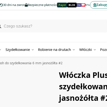
30 dni na zwrot
Bezpieczne płatności
Zakupy
PayU
BLIK
Szydełkowanie
Robienie na drutach
Włóczki
Poz
ush do szydełkowania 6 mm jasnożółta #2
Włóczka Plu
szydełkowa
jasnożółta #