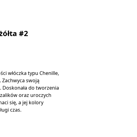
żółta #2
ści włóczka typu Chenille,
. Zachwyca swoją
ą. Doskonała do tworzenia
szalików oraz uroczych
ci się, a jej kolory
ługi czas.