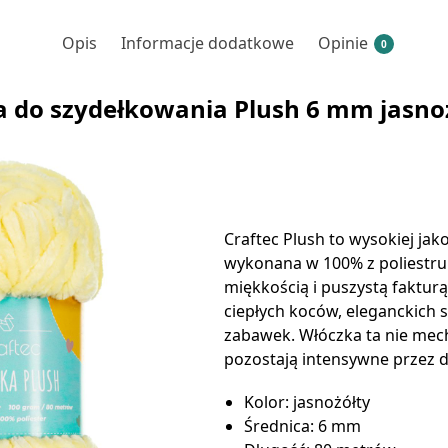
Opis
Informacje dodatkowe
Opinie
0
 do szydełkowania Plush 6 mm jasno
Craftec Plush to wysokiej jako
wykonana w 100% z poliestru
miękkością i puszystą faktur
ciepłych koców, eleganckich 
zabawek. Włóczka ta nie mecha
pozostają intensywne przez d
Kolor: jasnożółty
Średnica: 6 mm