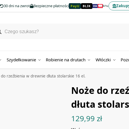
30 dni na zwrot
Bezpieczne płatności
Zakupy
PayU
BLIK
Szydełkowanie
Robienie na drutach
Włóczki
Poz
do rzeźbienia w drewnie dłuta stolarskie 16 el.
Noże do rze
dłuta stolars
129,99
zł