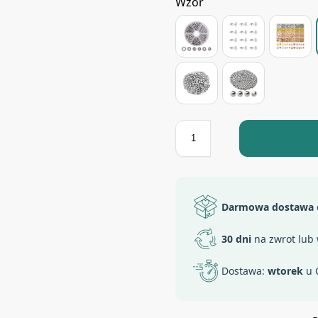
Wzór
Darmowa dostawa
30 dni
na zwrot lub
Dostawa:
wtorek
u 