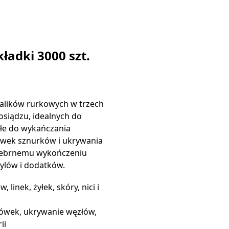
ładki 3000 szt.
alików rurkowych w trzech
siądzu, idealnych do
łe do wykańczania
wek sznurków i ukrywania
srebrnemu wykończeniu
tylów i dodatków.
, linek, żyłek, skóry, nici i
ówek, ukrywanie węzłów,
ii