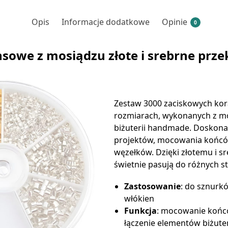
Opis
Informacje dodatkowe
Opinie
0
nsowe z mosiądzu złote i srebrne przek
Zestaw 3000 zaciskowych kor
rozmiarach, wykonanych z mo
biżuterii handmade. Doskona
projektów, mocowania końcó
węzełków. Dzięki złotemu i 
świetnie pasują do różnych s
Zastosowanie
: do sznurków
włókien
Funkcja
: mocowanie końc
łączenie elementów biżuter