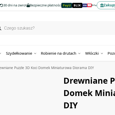
30 dni na zwrot
Bezpieczne płatności
Zakupy
PayU
BLIK
Szydełkowanie
Robienie na drutach
Włóczki
Poz
ewniane Puzzle 3D Koci Domek Miniaturowa Diorama DIY
Drewniane P
Domek Mini
DIY