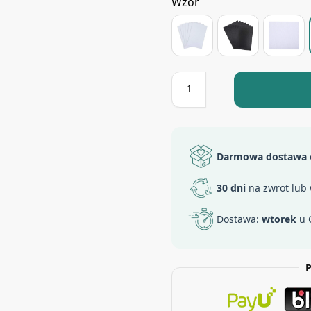
Wzór
Darmowa dostawa
30 dni
na zwrot lub
Dostawa:
wtorek
u 
P