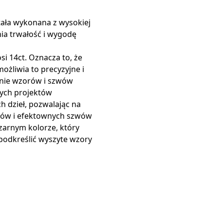
ała wykonana z wysokiej
nia trwałość i wygodę
i 14ct. Oznacza to, że
ożliwia to precyzyjne i
nie wzorów i szwów
nych projektów
h dzieł, pozwalając na
rów i efektownych szwów
zarnym kolorze, który
 podkreślić wyszyte wzory