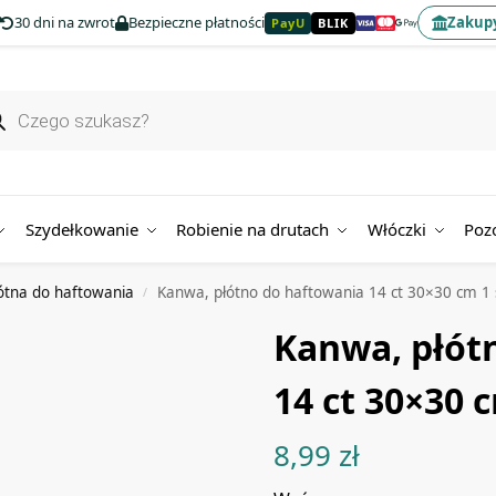
30 dni na zwrot
Bezpieczne płatności
Zakupy
PayU
BLIK
Szydełkowanie
Robienie na drutach
Włóczki
Poz
ótna do haftowania
Kanwa, płótno do haftowania 14 ct 30×30 cm 1 s
/
Kanwa, płót
14 ct 30×30 c
8,99
zł