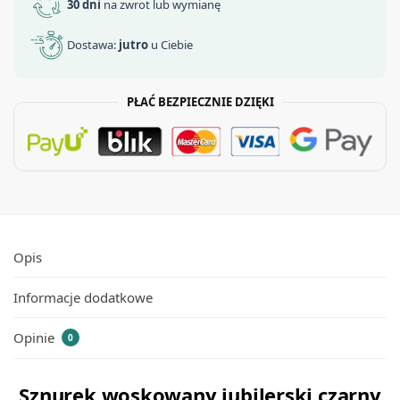
30 dni
na zwrot lub wymianę
Dostawa:
jutro
u Ciebie
PŁAĆ BEZPIECZNIE DZIĘKI
Opis
Informacje dodatkowe
Opinie
0
Sznurek woskowany jubilerski czarny