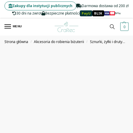
Zakupy dla instytucji publicznych
Darmowa dostawa od 200 zł
30 dni na zwrot
Bezpieczne płatności
PayU
BLIK
0
MENU
Strona główna
Akcesoria do robienia biżuterii
Sznurki, żyłki i druty
Rz
/
/