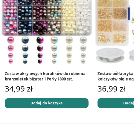
Zestaw akrylowych koralików do robienia
Zestaw półfabrykat
bransoletek biżuterii Perły 1890 szt.
kolczyków bigle og
34,99
zł
36,99
zł
Dodaj do koszyka
Dodaj