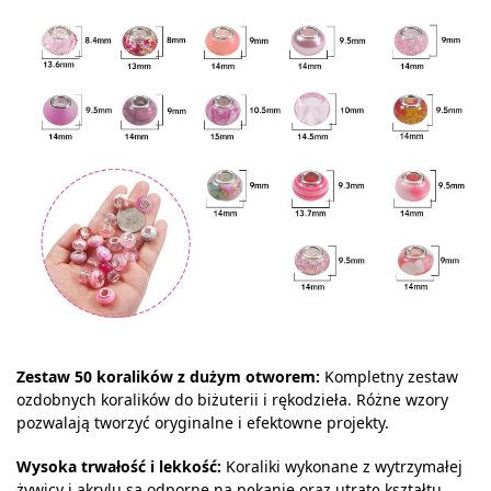
Zestaw 50 koralików z dużym otworem:
Kompletny zestaw
ozdobnych koralików do biżuterii i rękodzieła. Różne wzory
pozwalają tworzyć oryginalne i efektowne projekty.
Wysoka trwałość i lekkość:
Koraliki wykonane z wytrzymałej
żywicy i akrylu są odporne na pękanie oraz utratę kształtu.