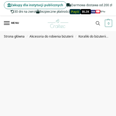
Zakupy dla instytucji publicznych
Darmowa dostawa od 200 zł
30 dni na zwrot
Bezpieczne płatności
PayU
BLIK
0
MENU
Strona główna
Akcesoria do robienia biżuterii
Koraliki do biżuterii
Kor
/
/