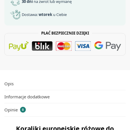
30 dni
na zwrot lub wymianę
Dostawa:
wtorek
u Ciebie
PŁAĆ BEZPIECZNIE DZIĘKI
Opis
Informacje dodatkowe
Opinie
0
Koraliki europejskie różowe do