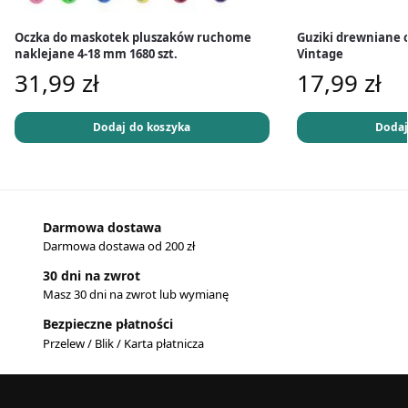
Oczka do maskotek pluszaków ruchome
Guziki drewniane o
naklejane 4-18 mm 1680 szt.
Vintage
31,99
zł
17,99
zł
Dodaj do koszyka
Dodaj
Darmowa dostawa
Darmowa dostawa od 200 zł
30 dni na zwrot
Masz 30 dni na zwrot lub wymianę
Bezpieczne płatności
Przelew / Blik / Karta płatnicza