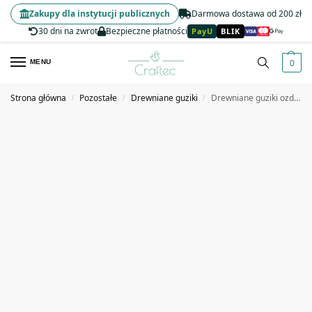
Zakupy dla instytucji publicznych
Darmowa dostawa od 200 zł
30 dni na zwrot
Bezpieczne płatności
PayU
BLIK
0
MENU
Strona główna
Pozostałe
Drewniane guziki
Drewniane guziki ozdobne do przyszycia decoupage Motyle 100 szt.
/
/
/