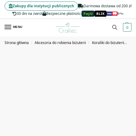
Zakupy dla instytucji publicznych
Darmowa dostawa od 200 zł
30 dni na zwrot
Bezpieczne płatności
PayU
BLIK
0
MENU
Strona główna
Akcesoria do robienia biżuterii
Koraliki do biżuterii
Kor
/
/