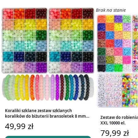
Brak na stanie
Koraliki szklane zestaw szklanych
koralików do biżuterii bransoletek 8 mm
Zestaw do robienia
1200 szt.
XXL 10000 el.
49,99
zł
79,99
zł