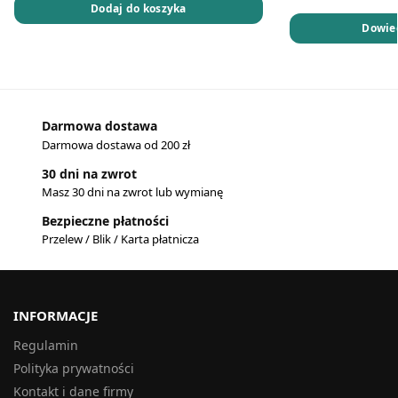
Dodaj do koszyka
Dowied
Darmowa dostawa
Darmowa dostawa od 200 zł
30 dni na zwrot
Masz 30 dni na zwrot lub wymianę
Bezpieczne płatności
Przelew / Blik / Karta płatnicza
INFORMACJE
Regulamin
Polityka prywatności
Kontakt i dane firmy