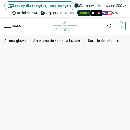
Zakupy dla instytucji publicznych
Darmowa dostawa od 200 zł
30 dni na zwrot
Bezpieczne płatności
PayU
BLIK
0
MENU
Strona główna
Akcesoria do robienia biżuterii
Koraliki do biżuterii
Kor
/
/