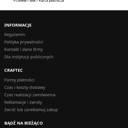
Przelew / Blik / Karta płatnicza
INFORMACJE
Regulamin
Polityka prywatności
Kontakt i dane firmy
Dla instytucji publicznych
CRAFTEC
Formy płatności
Czas i koszty dostawy
Czas realizacji zamówienia
Reklamacje i zwroty
Zwróć lub zareklamuj zakup
BĄDŹ NA BIEŻĄCO