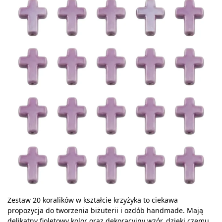
Zestaw 20 koralików w kształcie krzyżyka to ciekawa
propozycja do tworzenia biżuterii i ozdób handmade. Mają
delikatny fioletowy kolor oraz dekoracyjny wzór, dzięki czemu