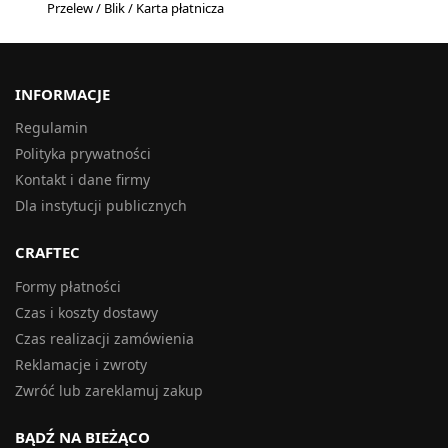
Przelew / Blik / Karta płatnicza
INFORMACJE
Regulamin
Polityka prywatności
Kontakt i dane firmy
Dla instytucji publicznych
CRAFTEC
Formy płatności
Czas i koszty dostawy
Czas realizacji zamówienia
Reklamacje i zwroty
Zwróć lub zareklamuj zakup
BĄDŹ NA BIEŻĄCO