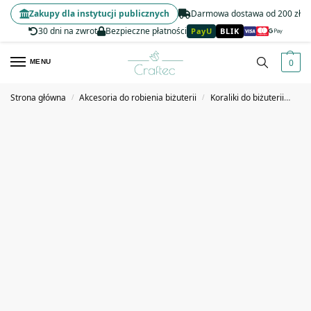
Zakupy dla instytucji publicznych
Darmowa dostawa od 200 zł
30 dni na zwrot
Bezpieczne płatności
PayU
BLIK
0
MENU
Strona główna
Akcesoria do robienia biżuterii
Koraliki do biżuterii
Kor
/
/