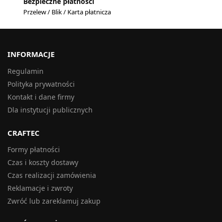
Bezpieczne płatności
Przelew / Blik / Karta płatnicza
INFORMACJE
Regulamin
Polityka prywatności
Kontakt i dane firmy
Dla instytucji publicznych
CRAFTEC
Formy płatności
Czas i koszty dostawy
Czas realizacji zamówienia
Reklamacje i zwroty
Zwróć lub zareklamuj zakup