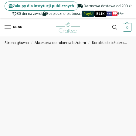
Zakupy dla instytucji publicznych
Darmowa dostawa od 200 zł
30 dni na zwrot
Bezpieczne płatności
PayU
BLIK
0
MENU
Strona główna
Akcesoria do robienia biżuterii
Koraliki do biżuterii
Kor
/
/