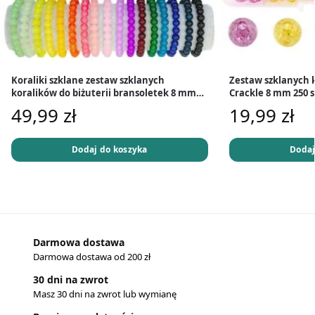
Koraliki szklane zestaw szklanych
Zestaw szklanych k
koralików do biżuterii bransoletek 8 mm
Crackle 8 mm 250 s
1200 szt.
49,99
zł
19,99
zł
Dodaj do koszyka
Dodaj
Darmowa dostawa
Darmowa dostawa od 200 zł
30 dni na zwrot
Masz 30 dni na zwrot lub wymianę