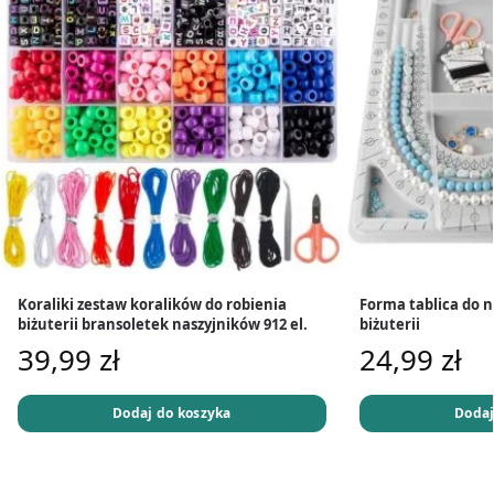
Koraliki zestaw koralików do robienia
Forma tablica do 
biżuterii bransoletek naszyjników 912 el.
biżuterii
39,99
zł
24,99
zł
Dodaj do koszyka
Dodaj