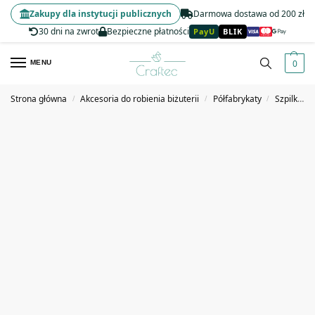
Zakupy dla instytucji publicznych
Darmowa dostawa od 200 zł
30 dni na zwrot
Bezpieczne płatności
PayU
BLIK
0
MENU
Strona główna
Akcesoria do robienia biżuterii
Półfabrykaty
Szpilki jubilerskie
/
/
/