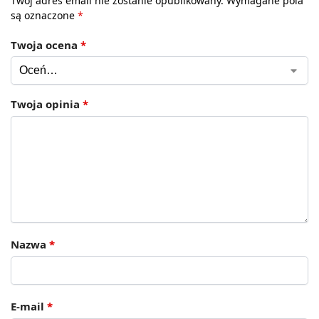
Twój adres email nie zostanie opublikowany.
Wymagane pola
są oznaczone
*
Twoja ocena
*
Twoja opinia
*
Nazwa
*
E-mail
*