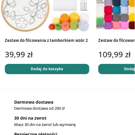
Zestaw do filcowania z tamborkiem wzór 2
Zestaw do filcowan
39,99
zł
109,99
zł
Dodaj do koszyka
Dodaj
Darmowa dostawa
Darmowa dostawa od 200 zł
30 dni na zwrot
Masz 30 dni na zwrot lub wymianę
Bezpieczne płatności