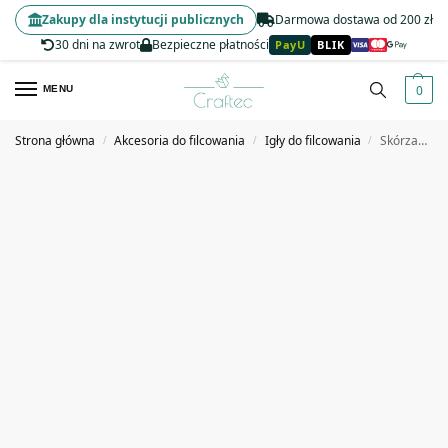
Zakupy dla instytucji publicznych
Darmowa dostawa od 200 zł
30 dni na zwrot
Bezpieczne płatności
PayU
BLIK
0
MENU
Strona główna
Akcesoria do filcowania
Igły do filcowania
Skórzane ochraniacze na palce 3 szt.
/
/
/