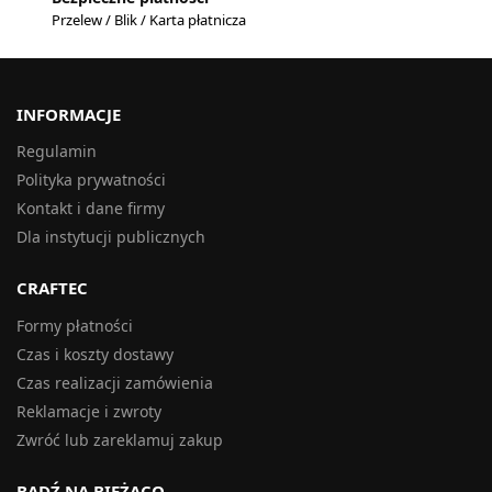
Przelew / Blik / Karta płatnicza
INFORMACJE
Regulamin
Polityka prywatności
Kontakt i dane firmy
Dla instytucji publicznych
CRAFTEC
Formy płatności
Czas i koszty dostawy
Czas realizacji zamówienia
Reklamacje i zwroty
Zwróć lub zareklamuj zakup
BĄDŹ NA BIEŻĄCO