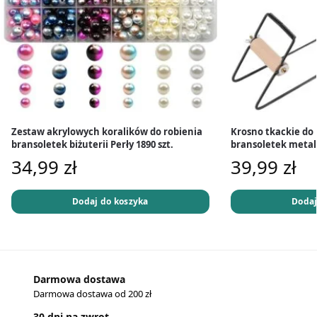
Zestaw akrylowych koralików do robienia
Krosno tkackie do 
bransoletek biżuterii Perły 1890 szt.
bransoletek meta
34,99
zł
39,99
zł
Dodaj do koszyka
Dodaj
Darmowa dostawa
Darmowa dostawa od 200 zł
30 dni na zwrot