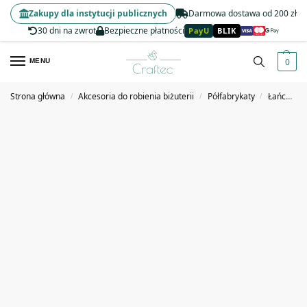
Zakupy dla instytucji publicznych
Darmowa dostawa od 200 zł
30 dni na zwrot
Bezpieczne płatności
PayU
BLIK
0
MENU
Strona główna
Akcesoria do robienia biżuterii
Półfabrykaty
Łańcuszki, ogniwa i zapięcia jubilerskie
/
/
/