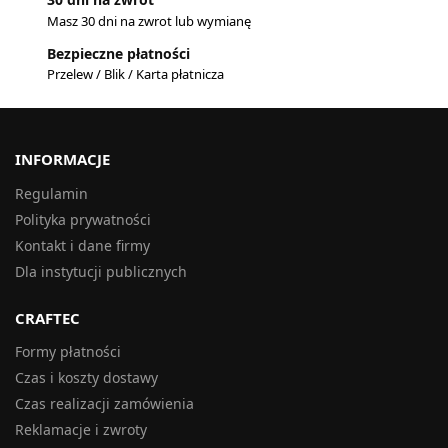
Masz 30 dni na zwrot lub wymianę
Bezpieczne płatności
Przelew / Blik / Karta płatnicza
INFORMACJE
Regulamin
Polityka prywatności
Kontakt i dane firmy
Dla instytucji publicznych
CRAFTEC
Formy płatności
Czas i koszty dostawy
Czas realizacji zamówienia
Reklamacje i zwroty