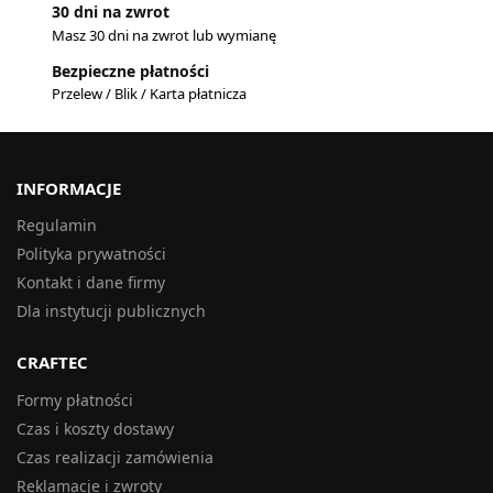
30 dni na zwrot
Masz 30 dni na zwrot lub wymianę
Bezpieczne płatności
Przelew / Blik / Karta płatnicza
INFORMACJE
Regulamin
Polityka prywatności
Kontakt i dane firmy
Dla instytucji publicznych
CRAFTEC
Formy płatności
Czas i koszty dostawy
Czas realizacji zamówienia
Reklamacje i zwroty