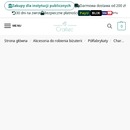
Zakupy dla instytucji publicznych
Darmowa dostawa od 200 zł
30 dni na zwrot
Bezpieczne płatności
PayU
BLIK
0
MENU
Strona główna
Akcesoria do robienia biżuterii
Półfabrykaty
Charmsy, zawieszki
/
/
/