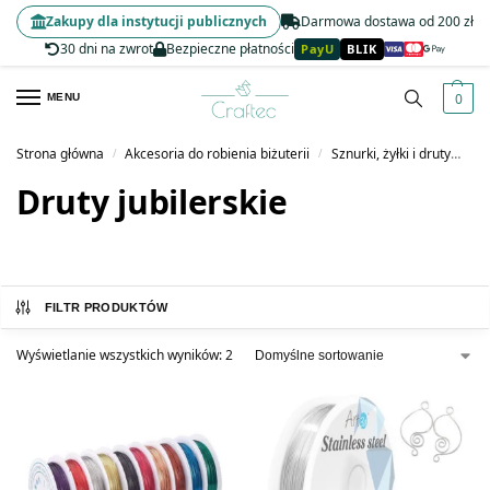
Zakupy dla instytucji publicznych
Darmowa dostawa od 200 zł
30 dni na zwrot
Bezpieczne płatności
PayU
BLIK
0
MENU
Strona główna
Akcesoria do robienia biżuterii
Sznurki, żyłki i druty
Dru
/
/
Druty jubilerskie
FILTR PRODUKTÓW
Wyświetlanie wszystkich wyników: 2