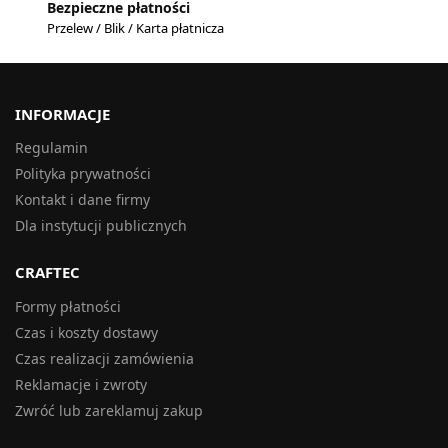
Bezpieczne płatności
Przelew / Blik / Karta płatnicza
INFORMACJE
Regulamin
Polityka prywatności
Kontakt i dane firmy
Dla instytucji publicznych
CRAFTEC
Formy płatności
Czas i koszty dostawy
Czas realizacji zamówienia
Reklamacje i zwroty
Zwróć lub zareklamuj zakup