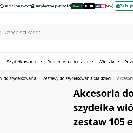
30 dni na zwrot
Bezpieczne płatności
Zakupy
PayU
BLIK
Szydełkowanie
Robienie na drutach
Włóczki
Poz
y do szydełkowania
Zestawy do szydełkowania dla dzieci
Akcesoria
/
/
Akcesoria d
szydełka włó
zestaw 105 e