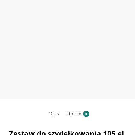
Opis
Opinie
0
Zestaw do szydełkowania 105 el.