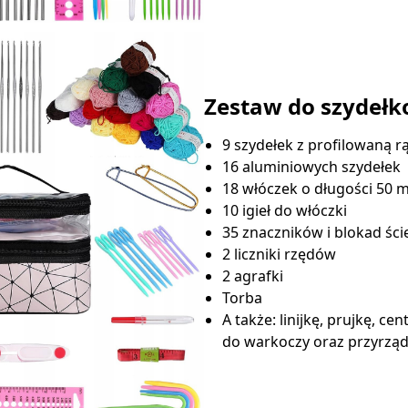
Zestaw do szydełk
9 szydełek z profilowaną r
16 aluminiowych szydełek
18 włóczek o długości 50 
10 igieł do włóczki
35 znaczników i blokad śc
2 liczniki rzędów
2 agrafki
Torba
A także: linijkę, prujkę, ce
do warkoczy oraz przyrzą