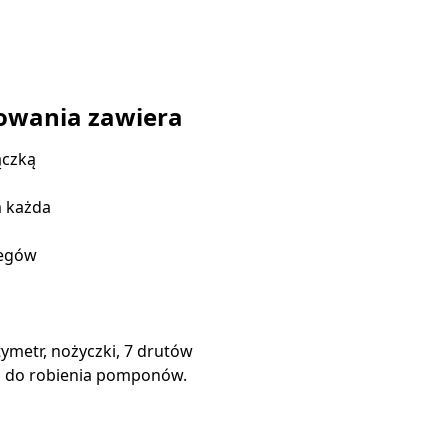
owania zawiera
ączką
m każda
iegów
ntymetr, nożyczki, 7 drutów
d do robienia pomponów.