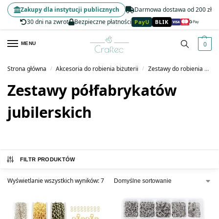
Zakupy dla instytucji publicznych
Darmowa dostawa od 200 zł
30 dni na zwrot
Bezpieczne płatności
PayU
BLIK
0
MENU
Strona główna
Akcesoria do robienia biżuterii
Zestawy do robienia biżuterii
/
/
Zestawy półfabrykatów
jubilerskich
FILTR PRODUKTÓW
Wyświetlanie wszystkich wyników: 7