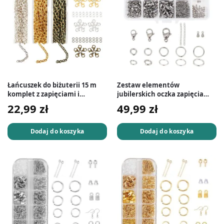
Łańcuszek do biżuterii 15 m
Zestaw elementów
komplet z zapięciami i
jubilerskich oczka zapięcia
kółkami
przedłużki końcówki 830 szt.
22,99
zł
49,99
zł
Dodaj do koszyka
Dodaj do koszyka