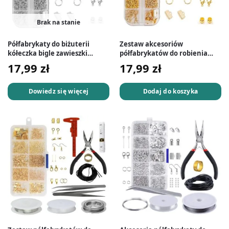
Brak na stanie
Półfabrykaty do biżuterii
Zestaw akcesoriów
kółeczka bigle zawieszki
półfabrykatów do robienia
ogniwka 800 el. srebrne
biżuterii kolczyków 800 el.
17,99
zł
17,99
zł
złote
Dowiedz się więcej
Dodaj do koszyka