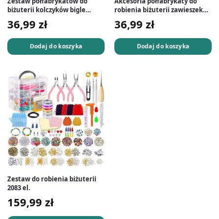
Zestaw półfabrykatów do
Akcesoria półfabrykaty do
biżuterii kolczyków bigle
robienia biżuterii zawieszek
ogniwka 880 el. złote
880 el. srebrne
36,99
zł
36,99
zł
Dodaj do koszyka
Dodaj do koszyka
Zestaw do robienia biżuterii
2083 el.
159,99
zł