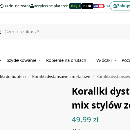
30 dni na zwrot
Bezpieczne płatności
Zakupy
PayU
BLIK
Szydełkowanie
Robienie na drutach
Włóczki
Poz
iki do biżuterii
Koraliki dystansowe i metalowe
Koraliki dystanso
/
/
Koraliki dy
mix stylów z
49,99
zł