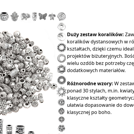
Duży zestaw koralików:
Zawi
koralików dystansowych w ró
kształtach, dzięki czemu idea
projektów biżuteryjnych. Ilo
wielu ozdób bez potrzeby cz
dodatkowych materiałów.
Różnorodne wzory:
W zestawi
ponad 30 stylach, m.in. kwiaty,
klasyczne kształty geometr
ułatwia dopasowanie do dowol
klasycznej po boho.