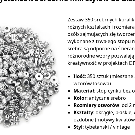
Zestaw 350 srebrnych koral
różnych kształtach i rozmiara
osób zajmujących się tworzeni
wykonane z trwałego stopu m
srebra są odporne na ścieranie
różnorodne wzory pozwalają
kreatywność w projektach DI
Ilość
: 350 sztuk (mieszane 
wzorów losowa)
Materiał
: stop cynku bez 
Kolor
: antyczne srebro
Rozmiary otworów
: od 2
Kształty
: okrągłe, płaskie,
ozdobne (motywy kwiatów, se
Styl
: tybetański / vintage