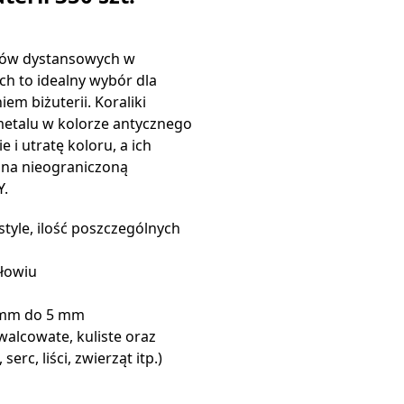
ików dystansowych w
ch to idealny wybór dla
em biżuterii. Koraliki
etalu w kolorze antycznego
 i utratę koloru, a ich
 na nieograniczoną
Y.
style, ilość poszczególnych
ołowiu
 mm do 5 mm
 walcowate, kuliste oraz
rc, liści, zwierząt itp.)