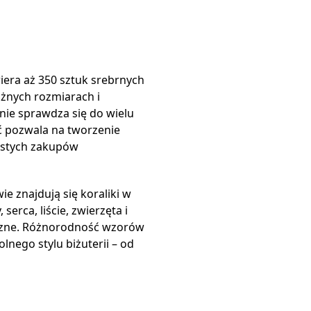
era aż 350 sztuk srebrnych
żnych rozmiarach i
lnie sprawdza się do wielu
ść pozwala na tworzenie
ęstych zakupów
e znajdują się koraliki w
 serca, liście, zwierzęta i
yczne. Różnorodność wzorów
nego stylu biżuterii – od