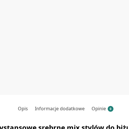
Opis
Informacje dodatkowe
Opinie
0
ystansowe srebrne mix stylów do biżut