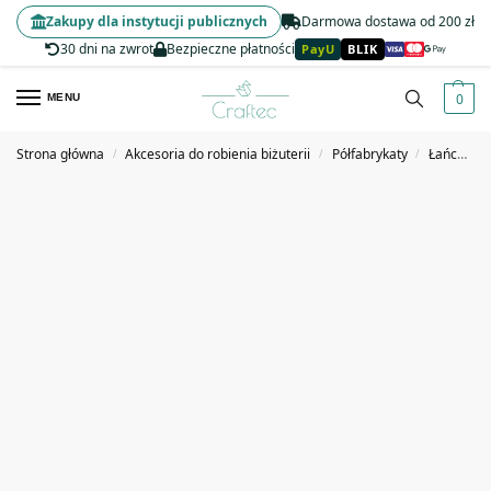
Zakupy dla instytucji publicznych
Darmowa dostawa od 200 zł
30 dni na zwrot
Bezpieczne płatności
PayU
BLIK
0
MENU
Strona główna
Akcesoria do robienia biżuterii
Półfabrykaty
Łańcuszki, ogniwa i zapięcia jubilerskie
/
/
/