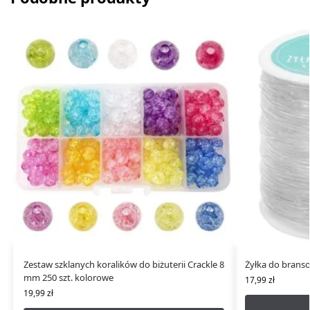
Zestaw szklanych koralików do biżuterii Crackle 8
Żyłka do brans
mm 250 szt. kolorowe
17,99
zł
19,99
zł