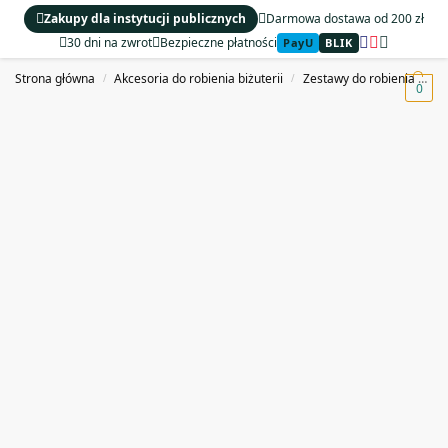
Zakupy dla instytucji publicznych
Darmowa dostawa od 200 zł
30 dni na zwrot
Bezpieczne płatności
PayU
BLIK
MENU
Strona główna
Akcesoria do robienia biżuterii
Zestawy do robienia biżuterii
/
/
0