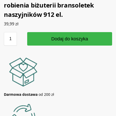
robienia biżuterii bransoletek
naszyjników 912 el.
39,99
zł
Dodaj do koszyka
Darmowa dostawa
od 200 zł