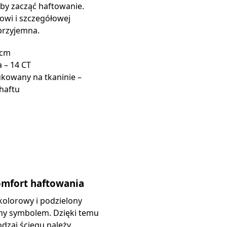
by zacząć haftowanie.
wi i szczegółowej
 przyjemna.
 cm
 – 14 CT
kowany na tkaninie –
haftu
omfort haftowania
kolorowy i podzielony
ony symbolem. Dzięki temu
rodzaj ściegu należy