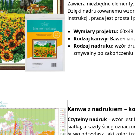
Zawiera niezbędne elementy, 
Dzięki nadrukowanemu wzoro
instrukcji, praca jest prosta i
Wymiary projektu:
60×48
Rodzaj kanwy:
Bawełniana
Rodzaj nadruku:
wzór dru
zmywalny po zakończeniu 
Kanwa z nadrukiem – k
Czytelny nadruk
– wzór jest 
siatką, a każdy ścieg oznacz
łatwo odczytasz, jaki kolor i 