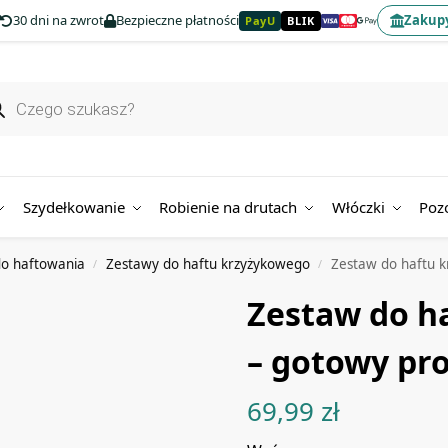
30 dni na zwrot
Bezpieczne płatności
Zakupy
PayU
BLIK
Szydełkowanie
Robienie na drutach
Włóczki
Poz
o haftowania
Zestawy do haftu krzyżykowego
Zestaw do haftu k
/
/
Zestaw do h
– gotowy pro
69,99
zł