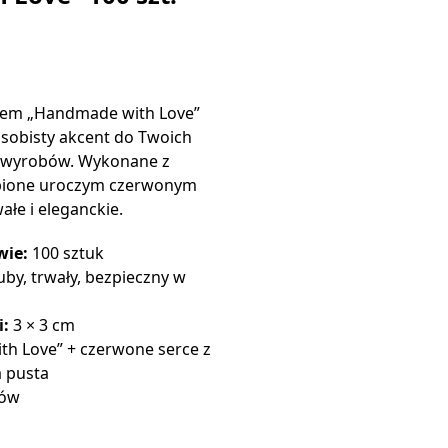
isem „Handmade with Love”
osobisty akcent do Twoich
i wyrobów. Wykonane z
obione uroczym czerwonym
ałe i eleganckie.
wie:
100 sztuk
uby, trwały, bezpieczny w
i:
3 × 3 cm
h Love” + czerwone serce z
a pusta
rów