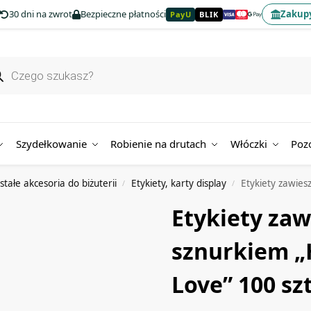
30 dni na zwrot
Bezpieczne płatności
Zakupy
PayU
BLIK
Szydełkowanie
Robienie na drutach
Włóczki
Poz
stałe akcesoria do biżuterii
Etykiety, karty display
Etykiety zawies
/
/
Etykiety zaw
sznurkiem 
Love” 100 szt