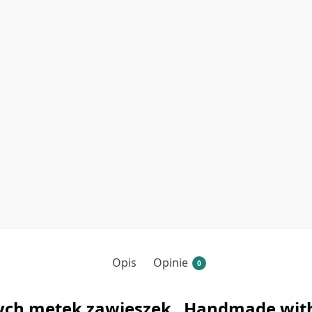
Opis
Opinie
0
ych metek zawieszek „Handmade with 