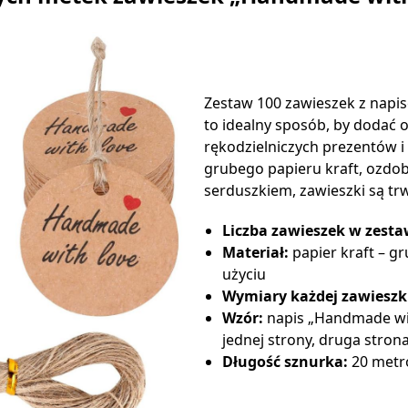
Zestaw 100 zawieszek z nap
to idealny sposób, by dodać 
rękodzielniczych prezentów 
grubego papieru kraft, ozd
serduszkiem, zawieszki są trw
Liczba zawieszek w zesta
Materiał:
papier kraft – gr
użyciu
Wymiary każdej zawieszk
Wzór:
napis „Handmade wit
jednej strony, druga stron
Długość sznurka:
20 met