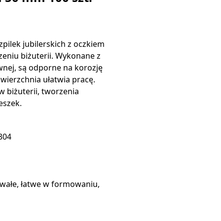
pilek jubilerskich z oczkiem
eniu biżuterii. Wykonane z
ewnej, są odporne na korozję
owierzchnia ułatwia pracę.
 biżuterii, tworzenia
eszek.
 304
rwałe, łatwe w formowaniu,