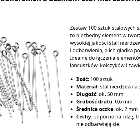
Zestaw 100 sztuk stalowych sz
to niezbędny element w tworz
wysokiej jakości stali nierdz
i odbarwienia, a ich gładka p
Idealne do łączenia elementów
łańcuszków, kolczyków i zawi
Ilość
: 100 sztuk
Materiał
: stal nierdzewna
Długość
: ok. 50 mm
Grubość drutu
: 0,6 mm
Średnica oczka
: ok. 2 mm
Cechy
: odporne na rdzę, t
nie odbarwiają się