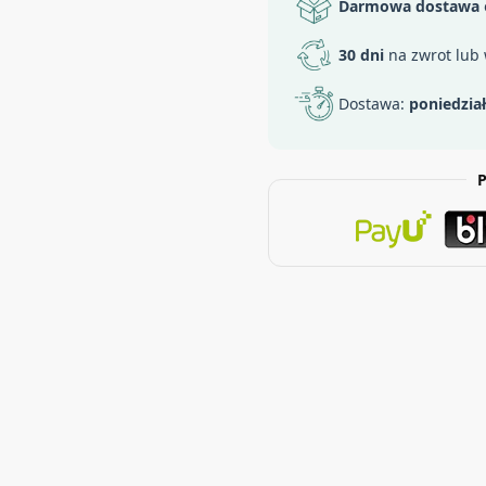
Darmowa dostawa
30 dni
na zwrot lub
Dostawa:
poniedzia
P