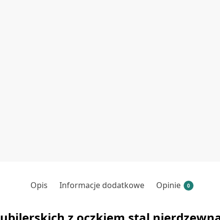
Opis
Informacje dodatkowe
Opinie
0
jubilerskich z oczkiem stal nierdzewn