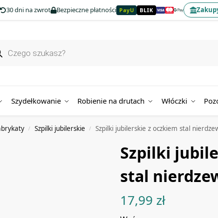
30 dni na zwrot
Bezpieczne płatności
Zakupy
PayU
BLIK
Szydełkowanie
Robienie na drutach
Włóczki
Poz
abrykaty
Szpilki jubilerskie
Szpilki jubilerskie z oczkiem stal nierd
/
/
Szpilki jubil
stal nierdze
17,99
zł