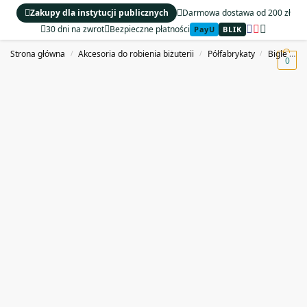
Zakupy dla instytucji publicznych
Darmowa dostawa od 200 zł
30 dni na zwrot
Bezpieczne płatności
PayU
BLIK
MENU
Strona główna
Akcesoria do robienia biżuterii
Półfabrykaty
Bigle i bazy do kolczyków
/
/
/
0