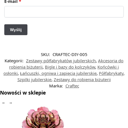
E-mail
*
SKU:
CRAFTEC-DIY-005
Kategorii:
Zestawy półfabrykatów jubilerskich
,
Akcesoria do
robienia biżuterii
,
Bigle i bazy do kolczyków
,
Końcówki i
osłonki
,
Łańcuszki, ogniwa i zapięcia jubilerskie
,
Półfabrykaty
,
Szpilki jubilerskie
,
Zestawy do robienia biżuterii
Marka:
Craftec
Nowości w sklepie
←
→