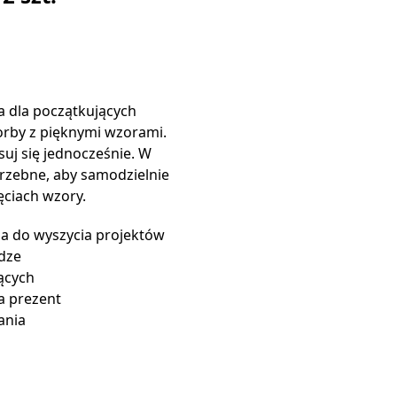
 dla początkujących
torby z pięknymi wzorami.
suj się jednocześnie. W
trzebne, aby samodzielnie
ęciach wzory.
ia do wyszycia projektów
udze
ących
a prezent
ania