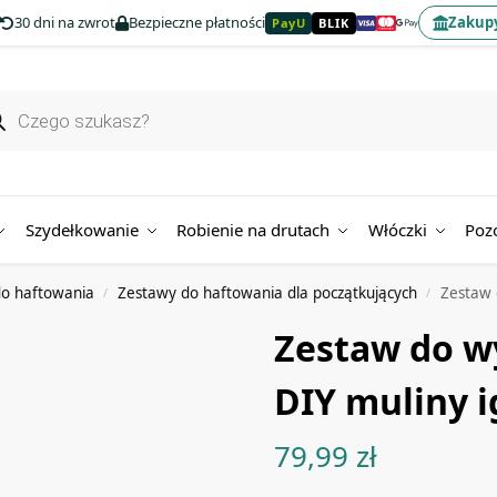
30 dni na zwrot
Bezpieczne płatności
Zakupy
PayU
BLIK
Szydełkowanie
Robienie na drutach
Włóczki
Poz
o haftowania
Zestawy do haftowania dla początkujących
Zestaw 
/
/
Zestaw do w
DIY muliny i
79,99
zł