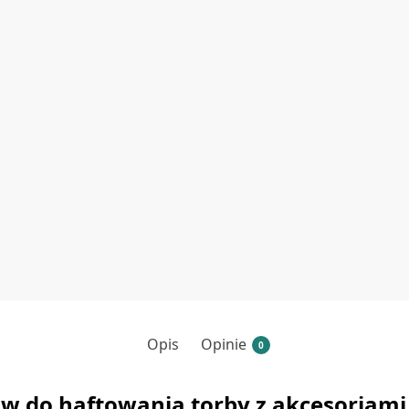
Opis
Opinie
0
w do haftowania torby z akcesoriami 