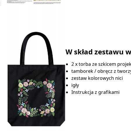
W skład zestawu w
2 x torba ze szkicem proje
tamborek / obręcz z twor
zestaw kolorowych nici
igły
Instrukcja z grafikami