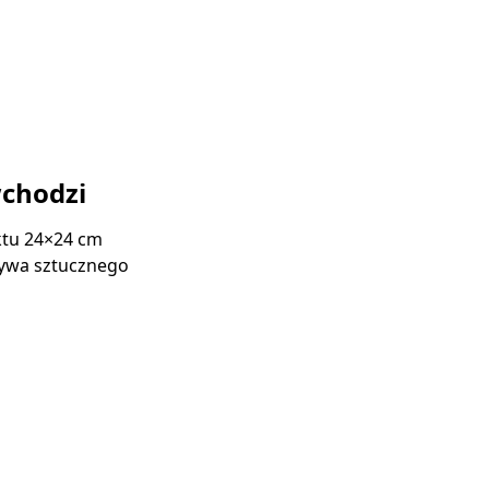
chodzi
ktu 24×24 cm
zywa sztucznego