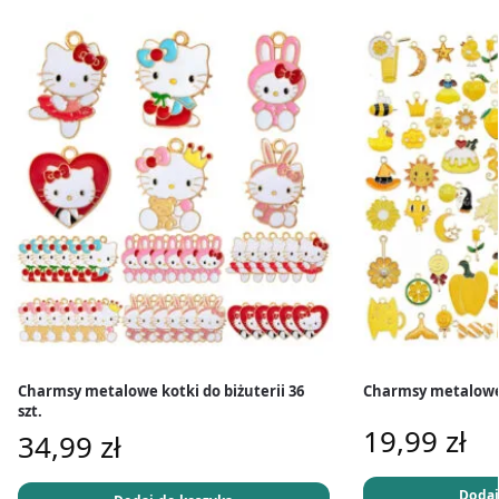
Charmsy metalowe kotki do biżuterii 36
Charmsy metalowe ż
szt.
19,99
zł
34,99
zł
Dodaj