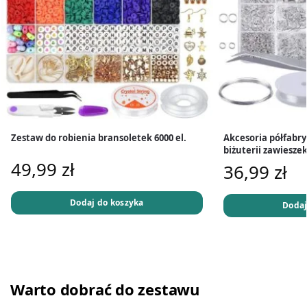
Zestaw do robienia bransoletek 6000 el.
Akcesoria półfabry
biżuterii zawieszek
49,99
zł
36,99
zł
Dodaj do koszyka
Dodaj
Warto dobrać do zestawu