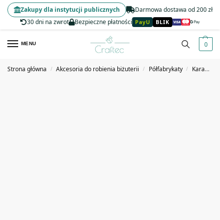
Zakupy dla instytucji publicznych
Darmowa dostawa od 200 zł
30 dni na zwrot
Bezpieczne płatności
PayU
BLIK
0
MENU
Strona główna
Akcesoria do robienia biżuterii
Półfabrykaty
Karabińczyki, kółka i zapięcia do breloków
/
/
/