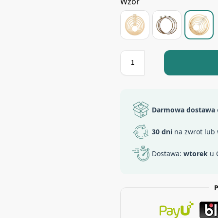
Wzór
Darmowa dostawa
30 dni
na zwrot lub
Dostawa:
wtorek
u 
P