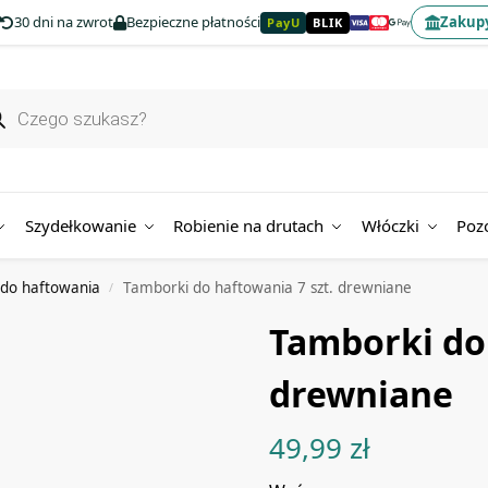
30 dni na zwrot
Bezpieczne płatności
Zakupy
PayU
BLIK
Szydełkowanie
Robienie na drutach
Włóczki
Poz
do haftowania
Tamborki do haftowania 7 szt. drewniane
/
Tamborki do 
drewniane
49,99
zł